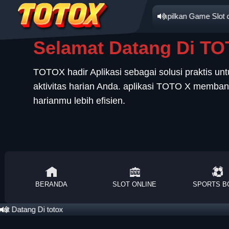
mberitahuan : Situs Resmi Menampilkan Game Slot dan Result Upda
Selamat Datang Di
TO
TOTOX hadir Aplikasi sebagai solusi praktis 
aktivitas harian Anda. aplikasi TOTO X membant
harianmu lebih efisien.
BERANDA
SLOT ONLINE
SPORTS B
Datang Di totox