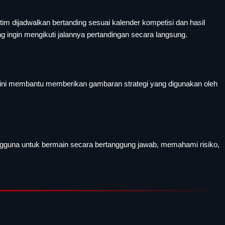
im dijadwalkan bertanding sesuai kalender kompetisi dan hasil
ng ingin mengikuti jalannya pertandingan secara langsung.
i ini membantu memberikan gambaran strategi yang digunakan oleh
engguna untuk bermain secara bertanggung jawab, memahami risiko,