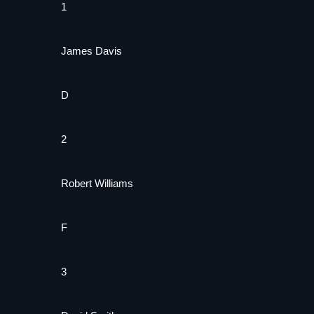
1
James Davis
D
2
Robert Williams
F
3