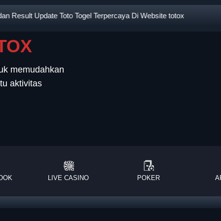
te Toto Togel Terpercaya Di Website totox
TOX
untuk memudahkan
u aktivitas
OOK
LIVE CASINO
POKER
A