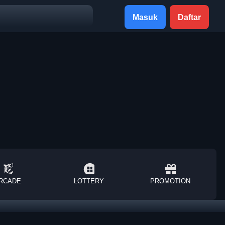
Masuk
Daftar
RCADE
LOTTERY
PROMOTION