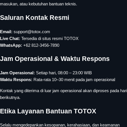
masukan, atau kebutuhan bantuan teknis.
Saluran Kontak Resmi
Email:
support@totox.com
Live Chat:
Tersedia di situs resmi TOTOX
WhatsApp:
+62 812-3456-7890
Jam Operasional & Waktu Respons
Jam Operasional:
Setiap hari, 08:00 – 23:00 WIB
Waktu Respons:
Rata-rata 10–30 menit pada jam operasional
Kontak yang diterima di luar jam operasional akan diproses pada hari
berikutnya.
Etika Layanan Bantuan TOTOX
Selalu mengedepankan kesopanan, kerahasiaan, dan keamanan