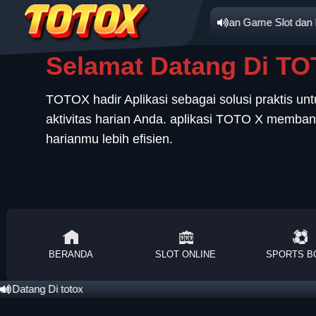
huan : Situs Resmi Menampilkan Game Slot dan Result Update Toto
Selamat Datang Di
TO
TOTOX hadir Aplikasi sebagai solusi praktis 
aktivitas harian Anda. aplikasi TOTO X membant
harianmu lebih efisien.
BERANDA
SLOT ONLINE
SPORTS B
atang Di totox