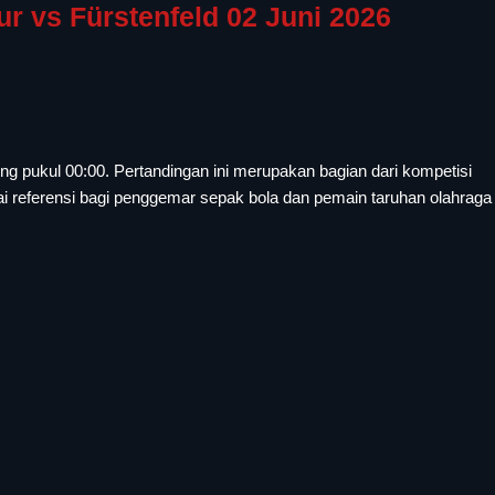
r vs Fürstenfeld 02 Juni 2026
ng pukul 00:00. Pertandingan ini merupakan bagian dari kompetisi
gai referensi bagi penggemar sepak bola dan pemain taruhan olahraga