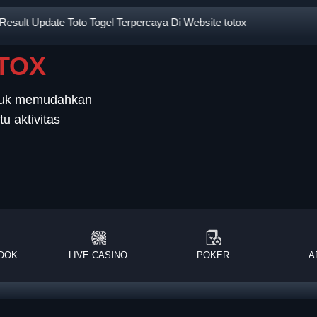
 Togel Terpercaya Di Website totox
TOX
untuk memudahkan
u aktivitas
OOK
LIVE CASINO
POKER
A