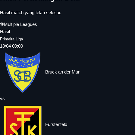
Hasil match yang telah selesai.
⚽
Multiple Leagues
Hasil
Primeira Liga
18/04 00:00
Bruck an der Mur
vs
Fürstenfeld