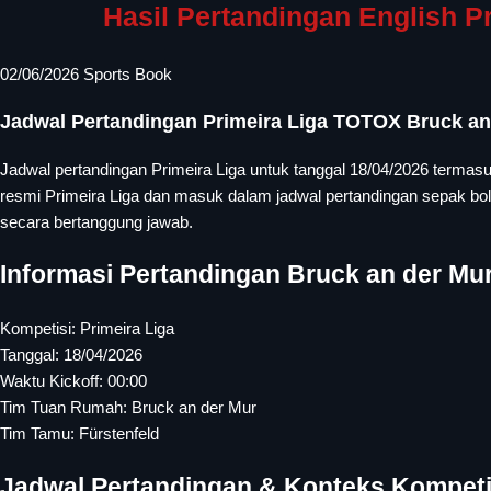
Hasil Pertandingan English P
02/06/2026
Sports Book
Jadwal Pertandingan Primeira Liga TOTOX Bruck an 
Jadwal pertandingan Primeira Liga untuk tanggal 18/04/2026 termasu
resmi Primeira Liga dan masuk dalam jadwal pertandingan sepak bola
secara bertanggung jawab.
Informasi Pertandingan Bruck an der Mur
Kompetisi: Primeira Liga
Tanggal: 18/04/2026
Waktu Kickoff: 00:00
Tim Tuan Rumah: Bruck an der Mur
Tim Tamu: Fürstenfeld
Jadwal Pertandingan & Konteks Kompeti