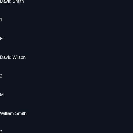
David Smith
1
F
David Wilson
2
M
William Smith
3