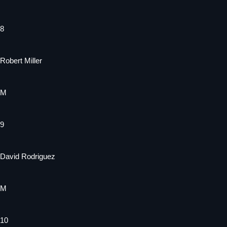
8
Robert Miller
M
9
David Rodriguez
M
10