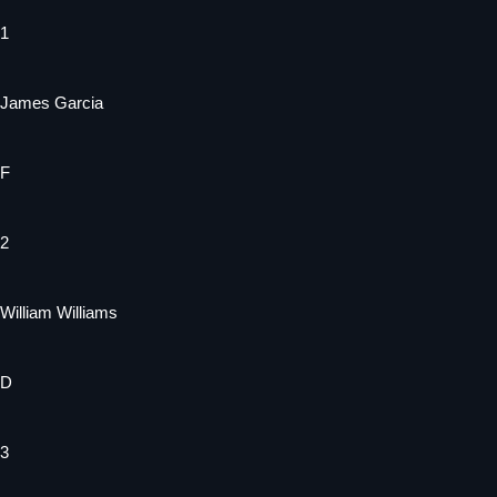
1
James Garcia
F
2
William Williams
D
3