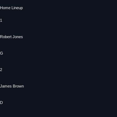
Home Lineup
1
Robert Jones
G
2
James Brown
D