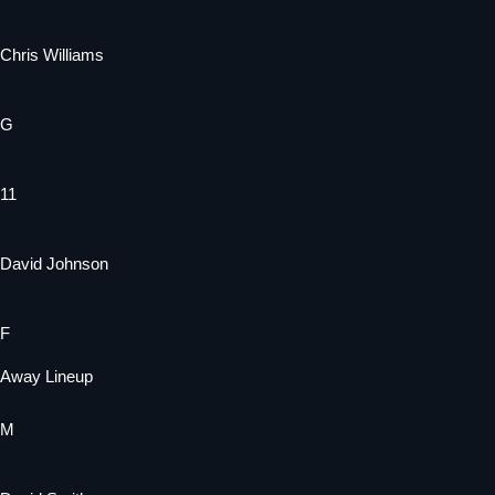
Chris Williams
G
11
David Johnson
F
Away Lineup
M