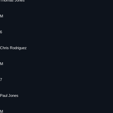
Thomas Jones
M
6
Chris Rodriguez
M
7
Paul Jones
M