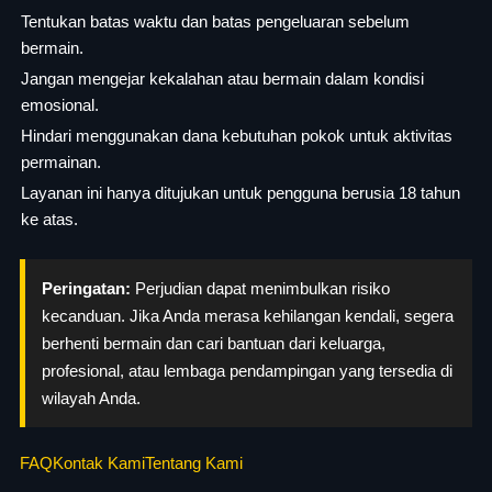
Tentukan batas waktu dan batas pengeluaran sebelum
bermain.
Jangan mengejar kekalahan atau bermain dalam kondisi
emosional.
Hindari menggunakan dana kebutuhan pokok untuk aktivitas
permainan.
Layanan ini hanya ditujukan untuk pengguna berusia 18 tahun
ke atas.
Peringatan:
Perjudian dapat menimbulkan risiko
kecanduan. Jika Anda merasa kehilangan kendali, segera
berhenti bermain dan cari bantuan dari keluarga,
profesional, atau lembaga pendampingan yang tersedia di
wilayah Anda.
FAQ
Kontak Kami
Tentang Kami