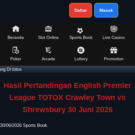
Daftar
Masuk
Beranda
Slot Online
Sports Book
Live Casino
Poker
Arcade
Lottery
Promotion
i totox
Hasil Pertandingan English Premier
League TOTOX Crawley Town vs
Shrewsbury 30 Juni 2026
30/06/2026
Sports Book