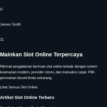
G
James Smith
11
Mainkan Slot Online Terpercaya
Nikmati pengalaman bermain slot online terbaik dengan sistem
keamanan modern, provider resmi, dan transaksi cepat. Pilih
permainan favorit Anda sekarang.
Lihat Semua Slot Online
Artikel Slot Online Terbaru