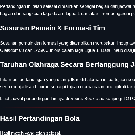
Pertandingan ini telah selesai dimainkan sebagai bagian dari jadwal
bagian dari rangkaian laga dalam Ligue 1 dan akan mempengaruhi po
Susunan Pemain & Formasi Tim
Susunan pemain dan formasi yang ditampilkan merupakan lineup awa
Gleisdorf 09 dan LASK Juniors dalam laga Ligue 1. Data lineup disaji
Taruhan Olahraga Secara Bertanggung 
Informasi pertandingan yang ditampilkan di halaman ini bertujuan 
serta menjadikan hiburan sebagai tujuan utama dalam mengikuti taru
Lihat jadwal pertandingan lainnya di
Sports Book
atau kunjungi
TOT
Hasil Pertandingan Bola
Hasil match yang telah selesai.