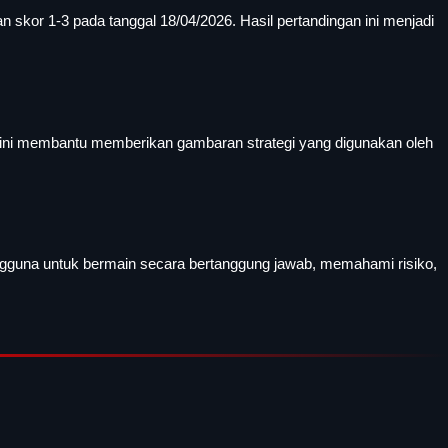
n skor 1-3 pada tanggal 18/04/2026. Hasil pertandingan ini menjadi
i ini membantu memberikan gambaran strategi yang digunakan oleh
engguna untuk bermain secara bertanggung jawab, memahami risiko,