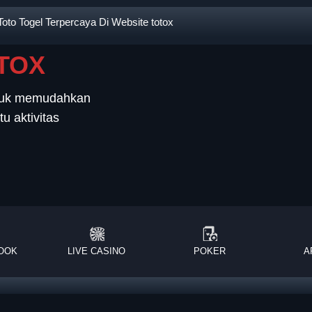
ya Di Website totox
TOX
untuk memudahkan
u aktivitas
OOK
LIVE CASINO
POKER
A