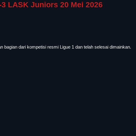
-3 LASK Juniors 20 Mei 2026
n bagian dari kompetisi resmi Ligue 1 dan telah selesai dimainkan.