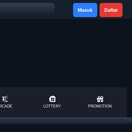
Masuk
Daftar
RCADE
LOTTERY
PROMOTION