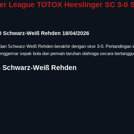
ier League TOTOX Heeslinger SC 3-0
-0 Schwarz-Weiß Rehden 18/04/2026
 dan Schwarz-Weiß Rehden berakhir dengan skor 3-0. Pertandingan in
i penggemar sepak bola dan pemain taruhan olahraga secara bertangg
vs Schwarz-Weiß Rehden