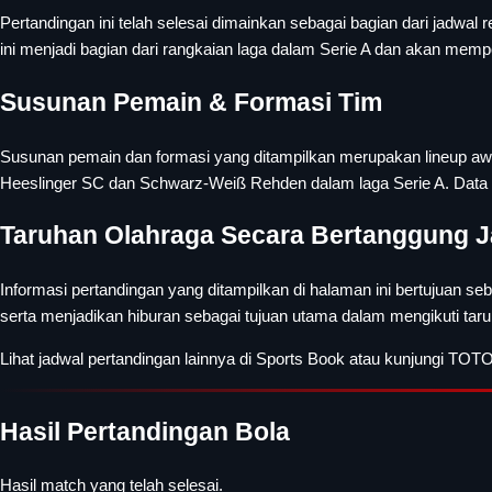
Pertandingan ini telah selesai dimainkan sebagai bagian dari jadwa
ini menjadi bagian dari rangkaian laga dalam Serie A dan akan memp
Susunan Pemain & Formasi Tim
Susunan pemain dan formasi yang ditampilkan merupakan lineup awa
Heeslinger SC dan Schwarz-Weiß Rehden dalam laga Serie A. Data lin
Taruhan Olahraga Secara Bertanggung 
Informasi pertandingan yang ditampilkan di halaman ini bertujuan 
serta menjadikan hiburan sebagai tujuan utama dalam mengikuti taru
Lihat jadwal pertandingan lainnya di
Sports Book
atau kunjungi
TOT
Hasil Pertandingan Bola
Hasil match yang telah selesai.