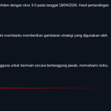
ehden dengan skor 3-0 pada tanggal 18/04/2026. Hasil pertandingan
i ini membantu memberikan gambaran strategi yang digunakan oleh
engguna untuk bermain secara bertanggung jawab, memahami risiko,