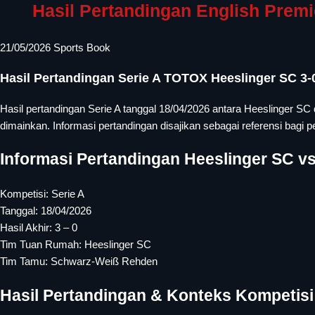
Hasil Pertandingan English Prem
21/05/2026
Sports Book
Hasil Pertandingan Serie A TOTOX Heeslinger SC 3
Hasil pertandingan Serie A tanggal 18/04/2026 antara Heeslinger SC
dimainkan. Informasi pertandingan disajikan sebagai referensi bag
Informasi Pertandingan Heeslinger SC 
Kompetisi: Serie A
Tanggal: 18/04/2026
Hasil Akhir: 3 – 0
Tim Tuan Rumah: Heeslinger SC
Tim Tamu: Schwarz-Weiß Rehden
Hasil Pertandingan & Konteks Kompetisi