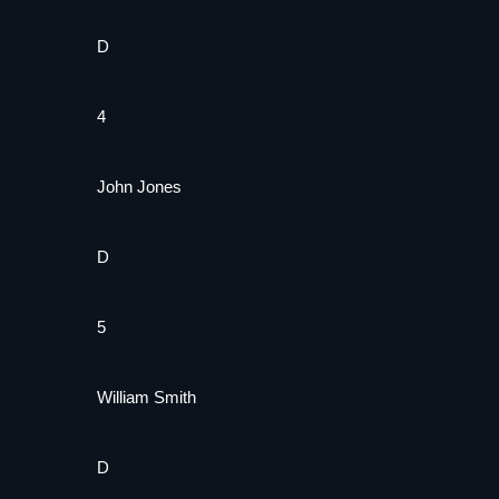
D
4
John Jones
D
5
William Smith
D