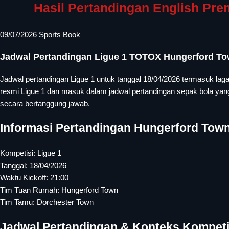
Hasil Pertandingan English Pr
09/07/2026
Sports Book
Jadwal Pertandingan Ligue 1 TOTOX Hungerford To
Jadwal pertandingan Ligue 1 untuk tanggal 18/04/2026 termasuk lag
resmi Ligue 1 dan masuk dalam jadwal pertandingan sepak bola yang 
secara bertanggung jawab.
Informasi Pertandingan Hungerford Tow
Kompetisi: Ligue 1
Tanggal: 18/04/2026
Waktu Kickoff: 21:00
Tim Tuan Rumah: Hungerford Town
Tim Tamu: Dorchester Town
Jadwal Pertandingan & Konteks Kompeti