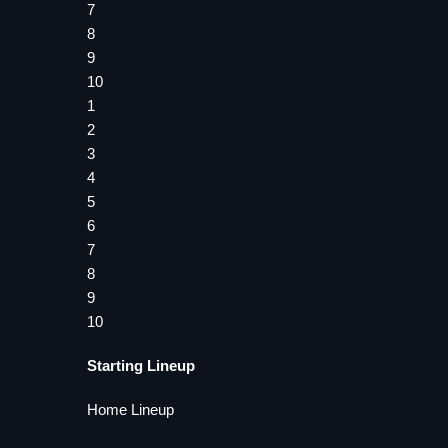
7
8
9
10
1
2
3
4
5
6
7
8
9
10
Starting Lineup
Home Lineup