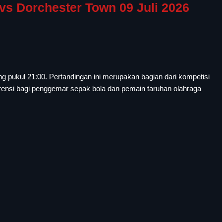
s Dorchester Town 09 Juli 2026
 pukul 21:00. Pertandingan ini merupakan bagian dari kompetisi
ferensi bagi penggemar sepak bola dan pemain taruhan olahraga