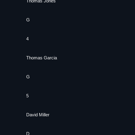
Thomas Jones
G
4
Thomas Garcia
G
5
David Miller
D