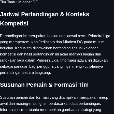
Tim Tamu: Mladost DG
Jadwal Pertandingan & Konteks
Kompetisi
Pertandingan ini merupakan bagian dari jadwal resmi Primeira Liga
yang mempertemukan Jedinstvo dan Mladost DG pada musim
berjalan. Kedua tim dijadwalkan bertanding sesuai kalender
kompetisi dan hasil pertandingan ini akan menjadi bagian dari
rangkaian laga dalam Primeira Liga. Informasi jadwal ini ditujukan
sebagai panduan bagi pengguna yang ingin mengikuti jalannya
pertandingan secara langsung.
Susunan Pemain & Formasi Tim
Susunan pemain dan formasi yang ditampilkan merupakan lineup
awal dari masing-masing tim berdasarkan data pertandingan.
Informasi ini membantu memberikan gambaran strategi yang