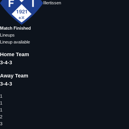
Illertissen
Match Finished
Lineups
Lineup available
Home Team
3-4-3
Away Team
3-4-3
1
1
1
2
3