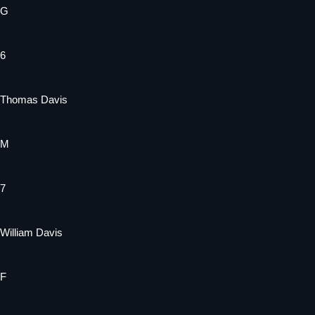
G
6
Thomas Davis
M
7
William Davis
F