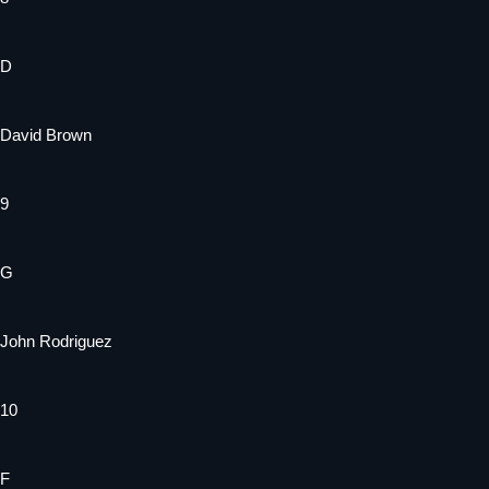
D
David Brown
9
G
John Rodriguez
10
F