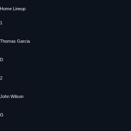
Home Lineup
1
Thomas Garcia
D
2
John Wilson
G