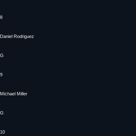
8
Daniel Rodriguez
G
9
Michael Miller
G
10