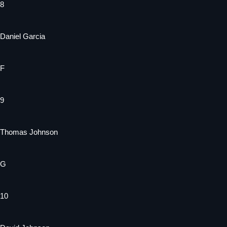
8
Daniel Garcia
F
9
Thomas Johnson
G
10