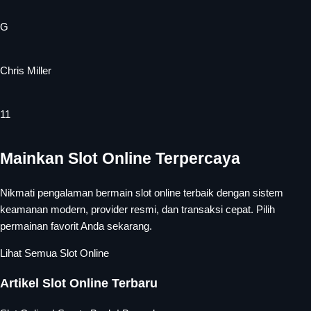
G
Chris Miller
11
Mainkan Slot Online Terpercaya
Nikmati pengalaman bermain slot online terbaik dengan sistem
keamanan modern, provider resmi, dan transaksi cepat. Pilih
permainan favorit Anda sekarang.
Lihat Semua Slot Online
Artikel Slot Online Terbaru