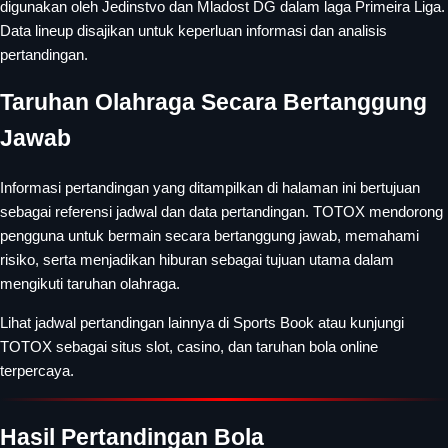
digunakan oleh Jedinstvo dan Mladost DG dalam laga Primeira Liga.
Data lineup disajikan untuk keperluan informasi dan analisis
pertandingan.
Taruhan Olahraga Secara Bertanggung
Jawab
Informasi pertandingan yang ditampilkan di halaman ini bertujuan
sebagai referensi jadwal dan data pertandingan. TOTOX mendorong
pengguna untuk bermain secara bertanggung jawab, memahami
risiko, serta menjadikan hiburan sebagai tujuan utama dalam
mengikuti taruhan olahraga.
Lihat jadwal pertandingan lainnya di
Sports Book
atau kunjungi
TOTOX
sebagai situs slot, casino, dan taruhan bola online
terpercaya.
Hasil Pertandingan Bola