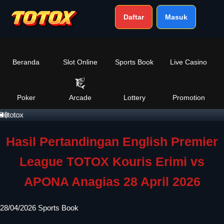
Daftar
Masuk
Beranda
Slot Online
Sports Book
Live Casino
Poker
Arcade
Lottery
Promotion
tox
Hasil Pertandingan English Premier
League TOTOX Kouris Erimi vs
APONA Anagias 28 April 2026
28/04/2026
Sports Book