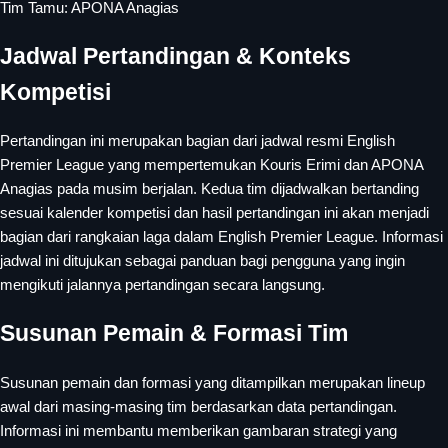
Tim Tamu: APONA Anagias
Jadwal Pertandingan & Konteks
Kompetisi
Pertandingan ini merupakan bagian dari jadwal resmi English
Premier League yang mempertemukan Kouris Erimi dan APONA
Anagias pada musim berjalan. Kedua tim dijadwalkan bertanding
sesuai kalender kompetisi dan hasil pertandingan ini akan menjadi
bagian dari rangkaian laga dalam English Premier League. Informasi
jadwal ini ditujukan sebagai panduan bagi pengguna yang ingin
mengikuti jalannya pertandingan secara langsung.
Susunan Pemain & Formasi Tim
Susunan pemain dan formasi yang ditampilkan merupakan lineup
awal dari masing-masing tim berdasarkan data pertandingan.
Informasi ini membantu memberikan gambaran strategi yang