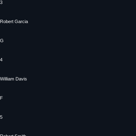
3
Robert Garcia
G
4
William Davis
F
5