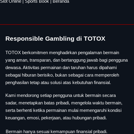
Slot Online
|
Sports Book
|
Beranda
Responsible Gambling di TOTOX
TOTOX berkomitmen menghadirkan pengalaman bermain
yang aman, transparan, dan bertanggung jawab bagi pengguna
dewasa. Aktivitas permainan dan taruhan harus dipahami
sebagai hiburan berisiko, bukan sebagai cara memperoleh
penghasilan tetap atau solusi atas kebutuhan finansial.
Kami mendorong setiap pengguna untuk bermain secara
sadar, menetapkan batas pribadi, mengelola waktu bermain,
serta berhenti ketika permainan mulai memengaruhi kondisi
keuangan, emosi, pekerjaan, atau hubungan pribadi.
Bermain hanya sesuai kemampuan finansial pribadi.