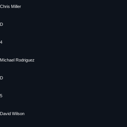
Chris Miller
D
4
Michael Rodriguez
D
5
David Wilson