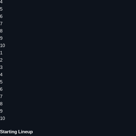
4
5
6
7
8
9
10
1
2
3
4
5
6
7
8
9
10
Starting Lineup