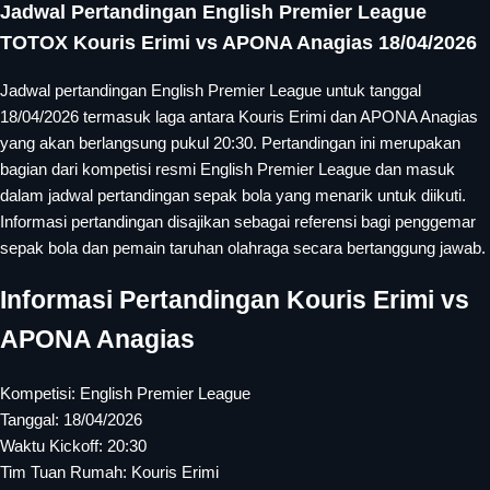
Jadwal Pertandingan English Premier League
TOTOX Kouris Erimi vs APONA Anagias 18/04/2026
Jadwal pertandingan English Premier League untuk tanggal
18/04/2026 termasuk laga antara Kouris Erimi dan APONA Anagias
yang akan berlangsung pukul 20:30. Pertandingan ini merupakan
bagian dari kompetisi resmi English Premier League dan masuk
dalam jadwal pertandingan sepak bola yang menarik untuk diikuti.
Informasi pertandingan disajikan sebagai referensi bagi penggemar
sepak bola dan pemain taruhan olahraga secara bertanggung jawab.
Informasi Pertandingan Kouris Erimi vs
APONA Anagias
Kompetisi: English Premier League
Tanggal: 18/04/2026
Waktu Kickoff: 20:30
Tim Tuan Rumah: Kouris Erimi