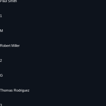
Paul Smith
1
M
Robert Miller
2
G
Thomas Rodriguez
3