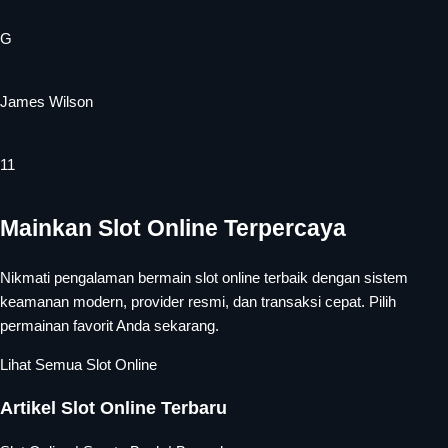
G
James Wilson
11
Mainkan Slot Online Terpercaya
Nikmati pengalaman bermain slot online terbaik dengan sistem
keamanan modern, provider resmi, dan transaksi cepat. Pilih
permainan favorit Anda sekarang.
Lihat Semua Slot Online
Artikel Slot Online Terbaru