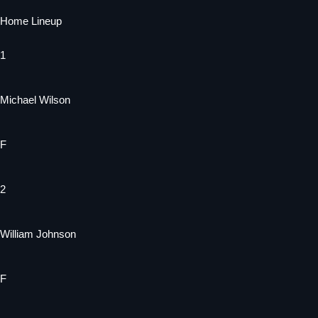
Home Lineup
1
Michael Wilson
F
2
William Johnson
F