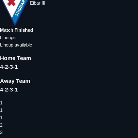
Eibar III
Match Finished
Lineups
Lineup available
Home Team
4-2-3-1
Away Team
4-2-3-1
1
1
1
2
3