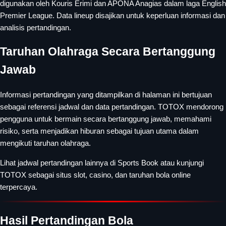
digunakan oleh Kouris Erimi dan APONA Anagias dalam laga English
Premier League. Data lineup disajikan untuk keperluan informasi dan
analisis pertandingan.
Taruhan Olahraga Secara Bertanggung
Jawab
Informasi pertandingan yang ditampilkan di halaman ini bertujuan
sebagai referensi jadwal dan data pertandingan. TOTOX mendorong
pengguna untuk bermain secara bertanggung jawab, memahami
risiko, serta menjadikan hiburan sebagai tujuan utama dalam
mengikuti taruhan olahraga.
Lihat jadwal pertandingan lainnya di
Sports Book
atau kunjungi
TOTOX
sebagai situs slot, casino, dan taruhan bola online
terpercaya.
Hasil Pertandingan Bola