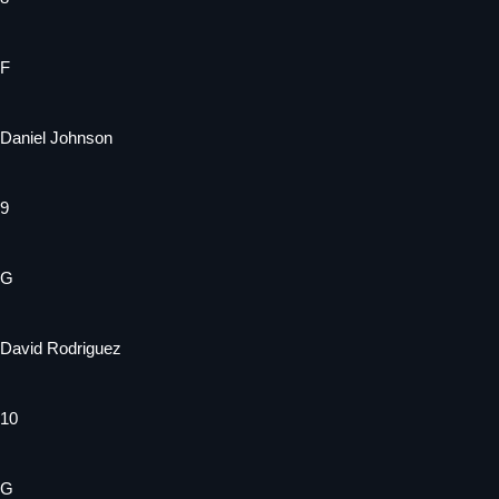
F
Daniel Johnson
9
G
David Rodriguez
10
G