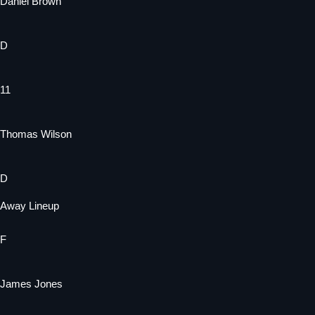
Daniel Brown
D
11
Thomas Wilson
D
Away Lineup
F
James Jones