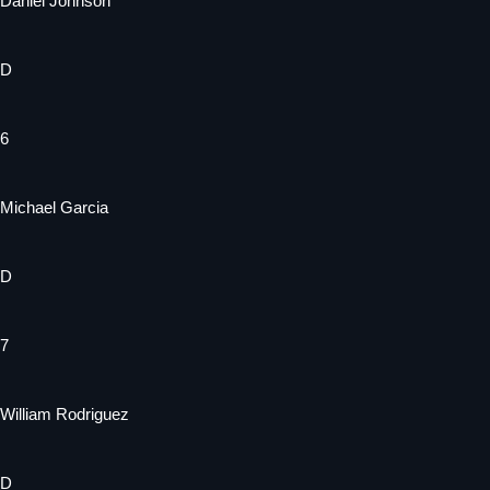
Daniel Johnson
D
6
Michael Garcia
D
7
William Rodriguez
D