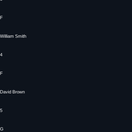
F
William Smith
4
F
David Brown
5
G