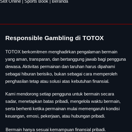
Slot Online
|
Sports Book
|
Beranda
Responsible Gambling di TOTOX
TOTOX berkomitmen menghadirkan pengalaman bermain
yang aman, transparan, dan bertanggung jawab bagi pengguna
dewasa. Aktivitas permainan dan taruhan harus dipahami
sebagai hiburan berisiko, bukan sebagai cara memperoleh
penghasilan tetap atau solusi atas kebutuhan finansial.
Kami mendorong setiap pengguna untuk bermain secara
sadar, menetapkan batas pribadi, mengelola waktu bermain,
serta berhenti ketika permainan mulai memengaruhi kondisi
keuangan, emosi, pekerjaan, atau hubungan pribadi.
Bermain hanya sesuai kemampuan finansial pribadi.