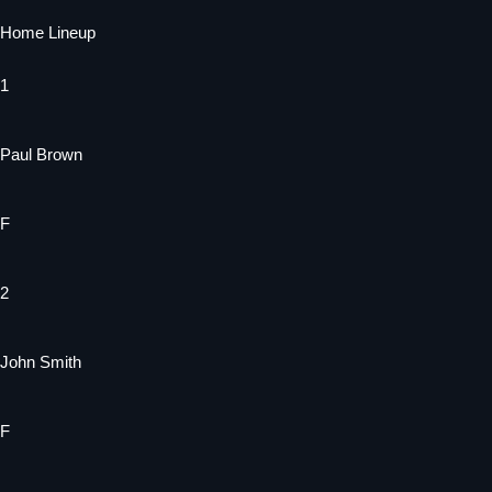
Home Lineup
1
Paul Brown
F
2
John Smith
F