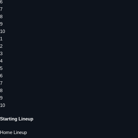
6
7
8
9
10
1
2
3
4
5
6
7
8
9
10
Starting Lineup
Home Lineup