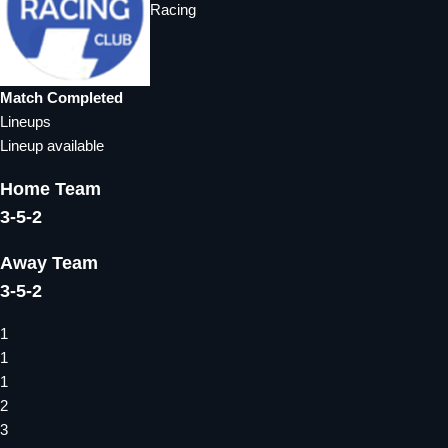
Racing
Match Completed
Lineups
Lineup available
Home Team
3-5-2
Away Team
3-5-2
1
1
1
2
3