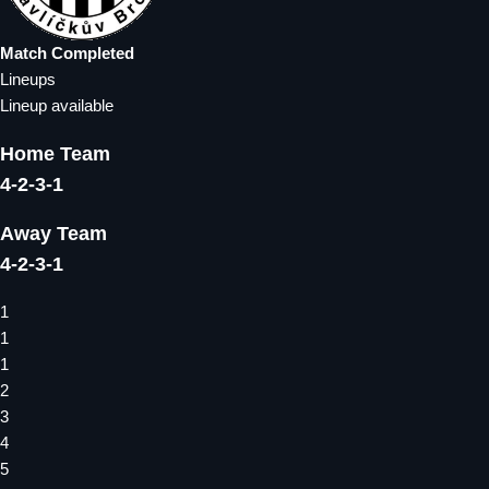
Match Completed
Lineups
Lineup available
Home Team
4-2-3-1
Away Team
4-2-3-1
1
1
1
2
3
4
5