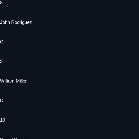
8
John Rodriguez
G
9
William Miller
D
10