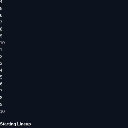
4
5
6
7
8
9
10
1
2
3
4
5
6
7
8
9
10
Starting Lineup