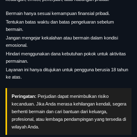
Bermain hanya sesuai kemampuan finansial pribadi.
Tentukan batas waktu dan batas pengeluaran sebelum
bermain.
Jangan mengejar kekalahan atau bermain dalam kondisi
emosional.
Hindari menggunakan dana kebutuhan pokok untuk aktivitas
permainan.
Layanan ini hanya ditujukan untuk pengguna berusia 18 tahun
ke atas.
Peringatan:
Perjudian dapat menimbulkan risiko
kecanduan. Jika Anda merasa kehilangan kendali, segera
berhenti bermain dan cari bantuan dari keluarga,
profesional, atau lembaga pendampingan yang tersedia di
wilayah Anda.