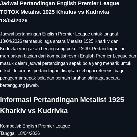
Jadwal Pertandingan English Premier League
TOTOX Metalist 1925 Kharkiv vs Kudrivka
18/04/2026
Jadwal pertandingan English Premier League untuk tanggal
18/04/2026 termasuk laga antara Metalist 1925 Kharkiv dan
Kudrivka yang akan berlangsung pukul 19:30. Pertandingan ini
merupakan bagian dari kompetisi resmi English Premier League dan
masuk dalam jadwal pertandingan sepak bola yang menarik untuk
diikuti. Informasi pertandingan disajikan sebagai referensi bagi
penggemar sepak bola dan pemain taruhan olahraga secara
bertanggung jawab.
Informasi Pertandingan Metalist 1925
Kharkiv vs Kudrivka
Kompetisi: English Premier League
Tanggal: 18/04/2026