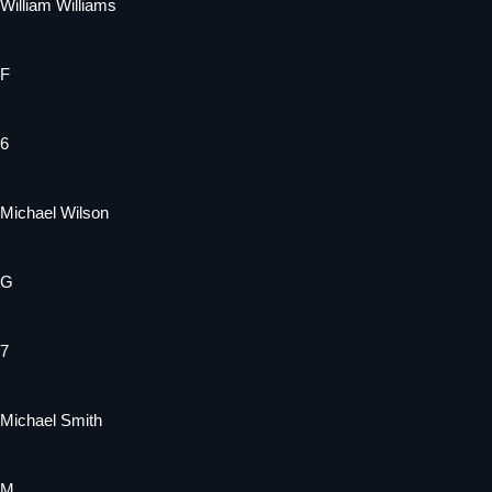
William Williams
F
6
Michael Wilson
G
7
Michael Smith
M