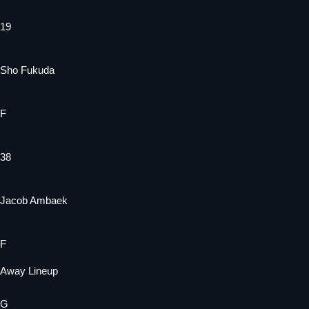
19
Sho Fukuda
F
38
Jacob Ambaek
F
Away Lineup
G