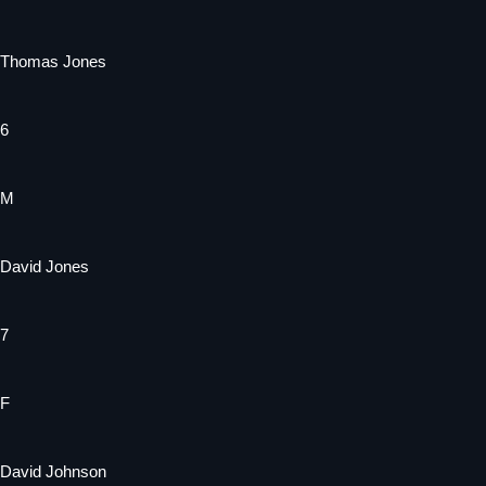
Thomas Jones
6
M
David Jones
7
F
David Johnson