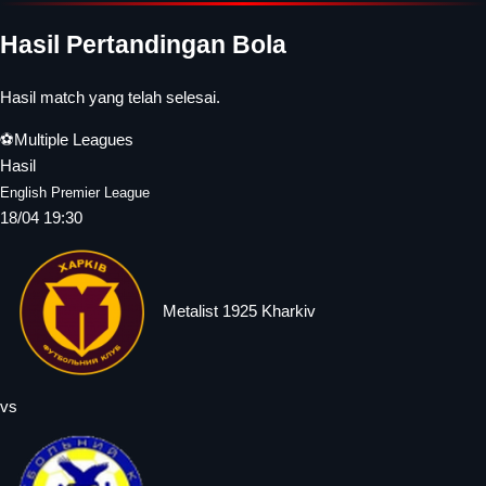
Hasil Pertandingan Bola
Hasil match yang telah selesai.
⚽
Multiple Leagues
Hasil
English Premier League
18/04 19:30
Metalist 1925 Kharkiv
vs