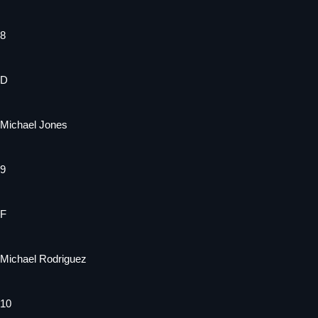
8
D
Michael Jones
9
F
Michael Rodriguez
10