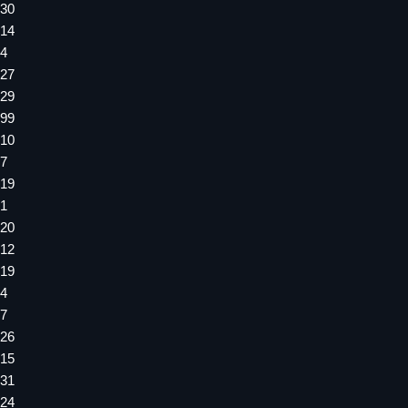
30
14
4
27
29
99
10
7
19
1
20
12
19
4
7
26
15
31
24