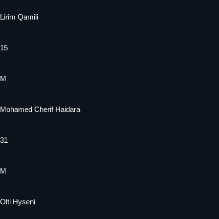
Lirim Qamili
15
M
Mohamed Cherif Haidara
31
M
Olti Hyseni