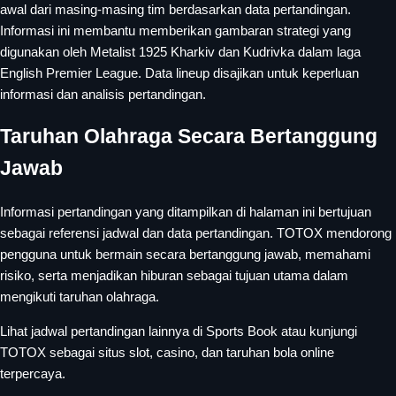
awal dari masing-masing tim berdasarkan data pertandingan.
Informasi ini membantu memberikan gambaran strategi yang
digunakan oleh Metalist 1925 Kharkiv dan Kudrivka dalam laga
English Premier League. Data lineup disajikan untuk keperluan
informasi dan analisis pertandingan.
Taruhan Olahraga Secara Bertanggung
Jawab
Informasi pertandingan yang ditampilkan di halaman ini bertujuan
sebagai referensi jadwal dan data pertandingan. TOTOX mendorong
pengguna untuk bermain secara bertanggung jawab, memahami
risiko, serta menjadikan hiburan sebagai tujuan utama dalam
mengikuti taruhan olahraga.
Lihat jadwal pertandingan lainnya di
Sports Book
atau kunjungi
TOTOX
sebagai situs slot, casino, dan taruhan bola online
terpercaya.