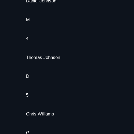
Daniel Johnson
M
4
Thomas Johnson
D
5
Chris Williams
G