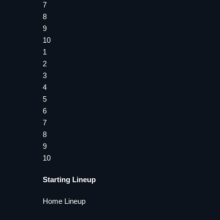
7
8
9
10
1
2
3
4
5
6
7
8
9
10
Starting Lineup
Home Lineup