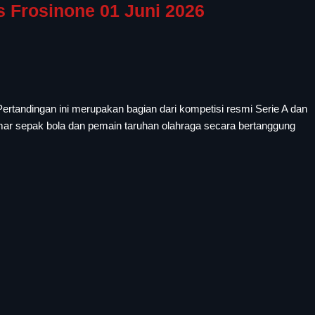
 Frosinone 01 Juni 2026
ertandingan ini merupakan bagian dari kompetisi resmi Serie A dan
emar sepak bola dan pemain taruhan olahraga secara bertanggung