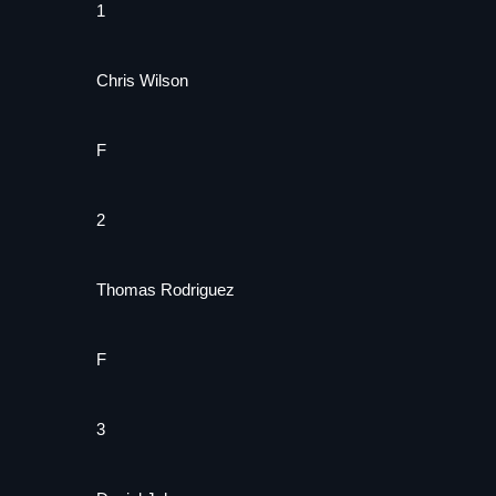
1
Chris Wilson
F
2
Thomas Rodriguez
F
3