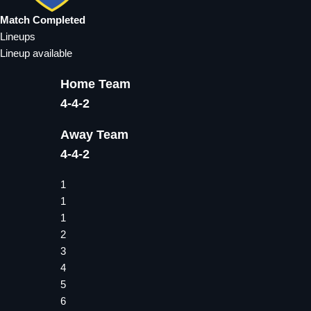
Match Completed
Lineups
Lineup available
Home Team
4-4-2
Away Team
4-4-2
1
1
1
2
3
4
5
6