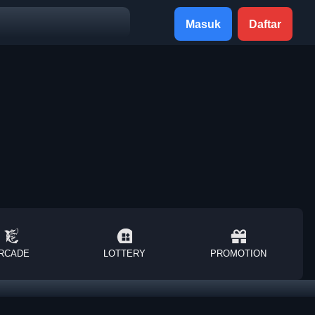
Masuk
Daftar
RCADE
LOTTERY
PROMOTION