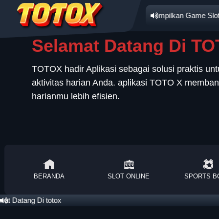
eritahuan : Situs Resmi Menampilkan Game Slot dan Result Update
Selamat Datang Di
TO
TOTOX hadir Aplikasi sebagai solusi praktis 
aktivitas harian Anda. aplikasi TOTO X membant
harianmu lebih efisien.
BERANDA
SLOT ONLINE
SPORTS B
Datang Di totox