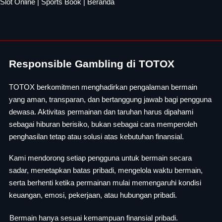
Slot Online
|
Sports Book
|
Beranda
Responsible Gambling di TOTOX
TOTOX berkomitmen menghadirkan pengalaman bermain
yang aman, transparan, dan bertanggung jawab bagi pengguna
dewasa. Aktivitas permainan dan taruhan harus dipahami
sebagai hiburan berisiko, bukan sebagai cara memperoleh
penghasilan tetap atau solusi atas kebutuhan finansial.
Kami mendorong setiap pengguna untuk bermain secara
sadar, menetapkan batas pribadi, mengelola waktu bermain,
serta berhenti ketika permainan mulai memengaruhi kondisi
keuangan, emosi, pekerjaan, atau hubungan pribadi.
Bermain hanya sesuai kemampuan finansial pribadi.