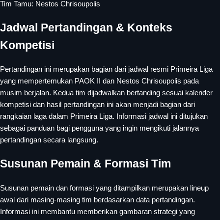
Tim Tamu: Nestos Chrisoupolis
Jadwal Pertandingan & Konteks
Kompetisi
Pertandingan ini merupakan bagian dari jadwal resmi Primeira Liga
yang mempertemukan PAOK II dan Nestos Chrisoupolis pada
musim berjalan. Kedua tim dijadwalkan bertanding sesuai kalender
kompetisi dan hasil pertandingan ini akan menjadi bagian dari
rangkaian laga dalam Primeira Liga. Informasi jadwal ini ditujukan
sebagai panduan bagi pengguna yang ingin mengikuti jalannya
pertandingan secara langsung.
Susunan Pemain & Formasi Tim
Susunan pemain dan formasi yang ditampilkan merupakan lineup
awal dari masing-masing tim berdasarkan data pertandingan.
Informasi ini membantu memberikan gambaran strategi yang