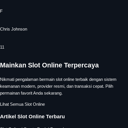
F
Chris Johnson
11
Mainkan Slot Online Terpercaya
Nikmati pengalaman bermain slot online terbaik dengan sistem
keamanan modern, provider resmi, dan transaksi cepat. Pilih
permainan favorit Anda sekarang.
Lihat Semua Slot Online
Artikel Slot Online Terbaru