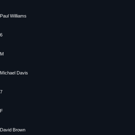
Paul Williams
6
M
Michael Davis
7
F
David Brown