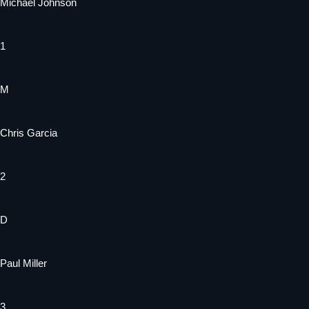
Michael Johnson
1
M
Chris Garcia
2
D
Paul Miller
3