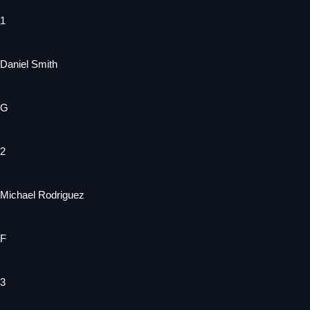
1
Daniel Smith
G
2
Michael Rodriguez
F
3