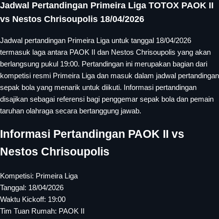
Jadwal Pertandingan Primeira Liga TOTOX PAOK II
vs Nestos Chrisoupolis 18/04/2026
Jadwal pertandingan Primeira Liga untuk tanggal 18/04/2026
termasuk laga antara PAOK II dan Nestos Chrisoupolis yang akan
berlangsung pukul 19:00. Pertandingan ini merupakan bagian dari
kompetisi resmi Primeira Liga dan masuk dalam jadwal pertandingan
sepak bola yang menarik untuk diikuti. Informasi pertandingan
disajikan sebagai referensi bagi penggemar sepak bola dan pemain
taruhan olahraga secara bertanggung jawab.
Informasi Pertandingan PAOK II vs
Nestos Chrisoupolis
Kompetisi: Primeira Liga
Tanggal: 18/04/2026
Waktu Kickoff: 19:00
Tim Tuan Rumah: PAOK II