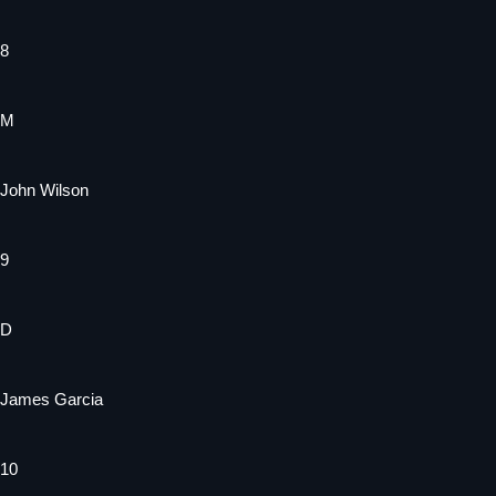
8
M
John Wilson
9
D
James Garcia
10