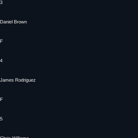
3
Daniel Brown
F
4
James Rodriguez
F
5