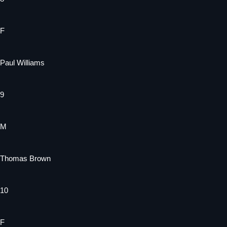
F
Paul Williams
9
M
Thomas Brown
10
F