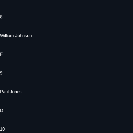
8
William Johnson
F
9
Paul Jones
D
10