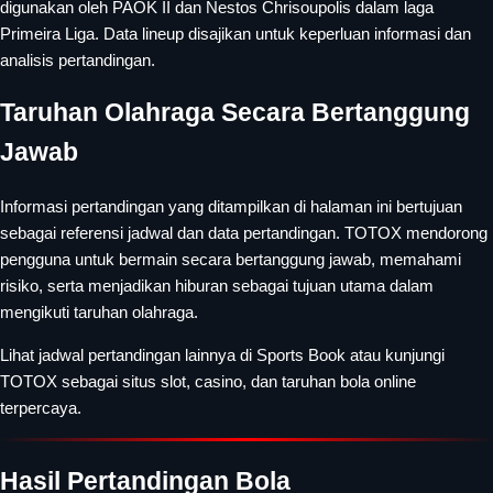
digunakan oleh PAOK II dan Nestos Chrisoupolis dalam laga
Primeira Liga. Data lineup disajikan untuk keperluan informasi dan
analisis pertandingan.
Taruhan Olahraga Secara Bertanggung
Jawab
Informasi pertandingan yang ditampilkan di halaman ini bertujuan
sebagai referensi jadwal dan data pertandingan. TOTOX mendorong
pengguna untuk bermain secara bertanggung jawab, memahami
risiko, serta menjadikan hiburan sebagai tujuan utama dalam
mengikuti taruhan olahraga.
Lihat jadwal pertandingan lainnya di
Sports Book
atau kunjungi
TOTOX
sebagai situs slot, casino, dan taruhan bola online
terpercaya.
Hasil Pertandingan Bola