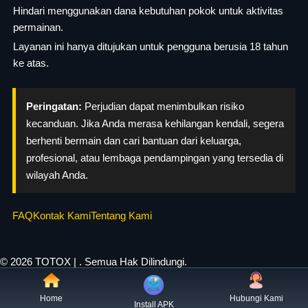
Hindari menggunakan dana kebutuhan pokok untuk aktivitas
permainan.
Layanan ini hanya ditujukan untuk pengguna berusia 18 tahun
ke atas.
Peringatan:
Perjudian dapat menimbulkan risiko
kecanduan. Jika Anda merasa kehilangan kendali, segera
berhenti bermain dan cari bantuan dari keluarga,
profesional, atau lembaga pendampingan yang tersedia di
wilayah Anda.
FAQ
Kontak Kami
Tentang Kami
© 2026
TOTOX
| . Semua Hak Dilindungi.
Home
Hubungi Kami
Install APK