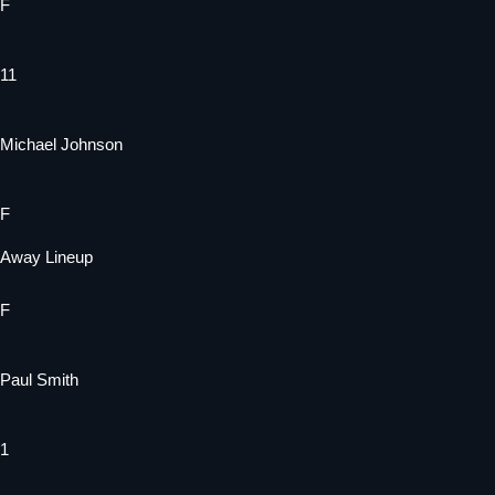
F
11
Michael Johnson
F
Away Lineup
F
Paul Smith
1