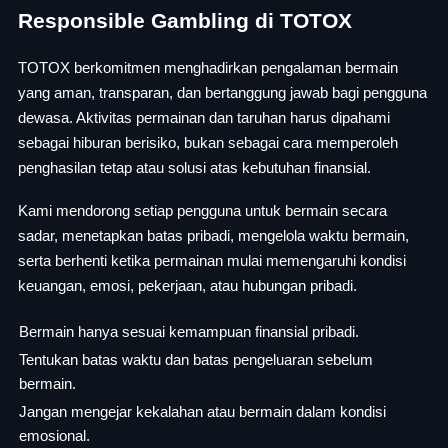
Responsible Gambling di TOTOX
TOTOX berkomitmen menghadirkan pengalaman bermain
yang aman, transparan, dan bertanggung jawab bagi pengguna
dewasa. Aktivitas permainan dan taruhan harus dipahami
sebagai hiburan berisiko, bukan sebagai cara memperoleh
penghasilan tetap atau solusi atas kebutuhan finansial.
Kami mendorong setiap pengguna untuk bermain secara
sadar, menetapkan batas pribadi, mengelola waktu bermain,
serta berhenti ketika permainan mulai memengaruhi kondisi
keuangan, emosi, pekerjaan, atau hubungan pribadi.
Bermain hanya sesuai kemampuan finansial pribadi.
Tentukan batas waktu dan batas pengeluaran sebelum
bermain.
Jangan mengejar kekalahan atau bermain dalam kondisi
emosional.