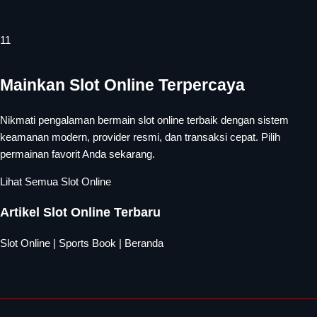
11
Mainkan Slot Online Terpercaya
Nikmati pengalaman bermain slot online terbaik dengan sistem
keamanan modern, provider resmi, dan transaksi cepat. Pilih
permainan favorit Anda sekarang.
Lihat Semua Slot Online
Artikel Slot Online Terbaru
Slot Online
|
Sports Book
|
Beranda