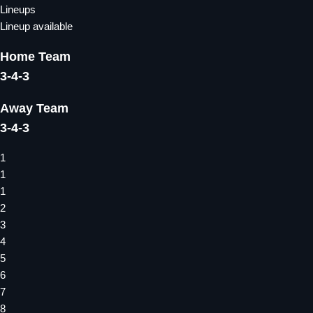
Lineups
Lineup available
Home Team
3-4-3
Away Team
3-4-3
1
1
1
2
3
4
5
6
7
8