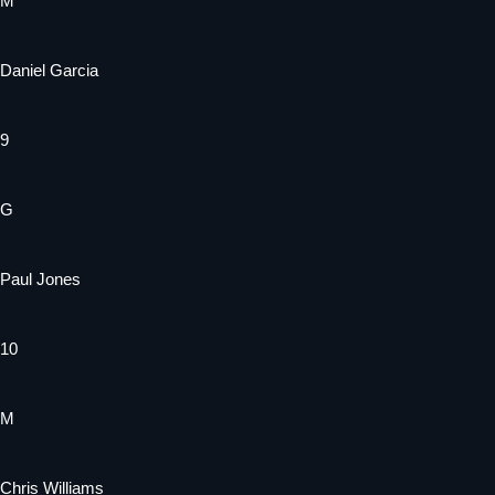
M
Daniel Garcia
9
G
Paul Jones
10
M
Chris Williams