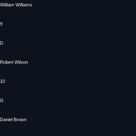
William Williams
9
D
Robert Wilson
10
G
Daniel Brown