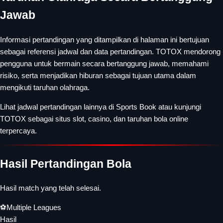
Jawab
Informasi pertandingan yang ditampilkan di halaman ini bertujuan
sebagai referensi jadwal dan data pertandingan. TOTOX mendorong
pengguna untuk bermain secara bertanggung jawab, memahami
risiko, serta menjadikan hiburan sebagai tujuan utama dalam
mengikuti taruhan olahraga.
Lihat jadwal pertandingan lainnya di
Sports Book
atau kunjungi
TOTOX
sebagai situs slot, casino, dan taruhan bola online
terpercaya.
Hasil Pertandingan Bola
Hasil match yang telah selesai.
⚽
Multiple Leagues
Hasil