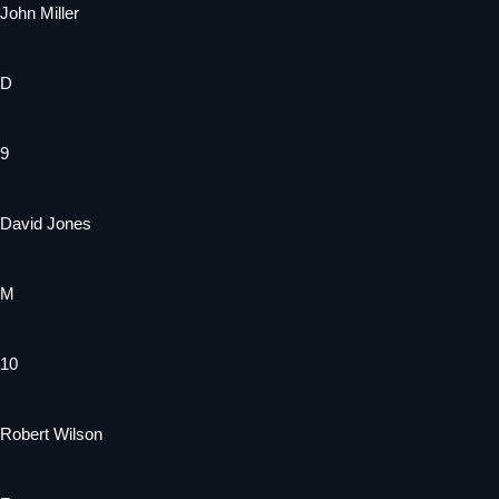
John Miller
D
9
David Jones
M
10
Robert Wilson