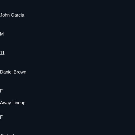
John Garcia
M
11
Daniel Brown
F
Away Lineup
F