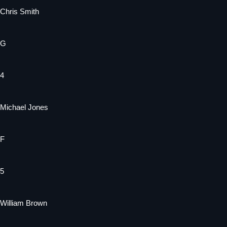
Chris Smith
G
4
Michael Jones
F
5
William Brown