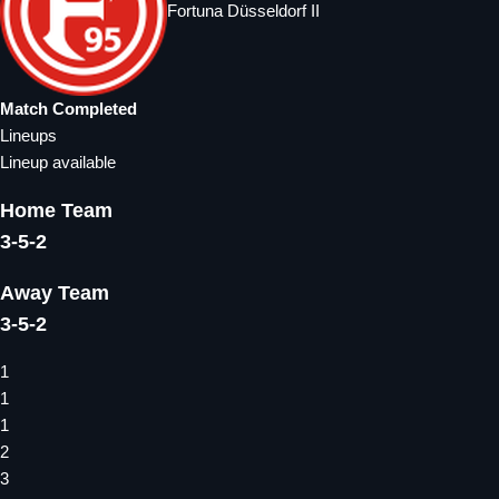
Fortuna Düsseldorf II
Match Completed
Lineups
Lineup available
Home Team
3-5-2
Away Team
3-5-2
1
1
1
2
3