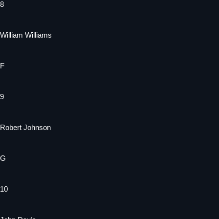
8
William Williams
F
9
Robert Johnson
G
10