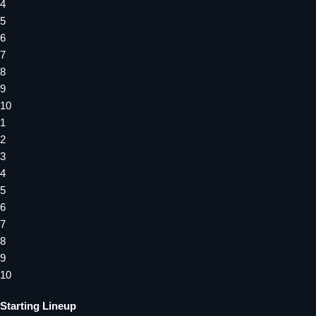
4
5
6
7
8
9
10
1
2
3
4
5
6
7
8
9
10
Starting Lineup