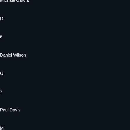
Michael Garcia
D
6
Daniel Wilson
G
7
Paul Davis
M