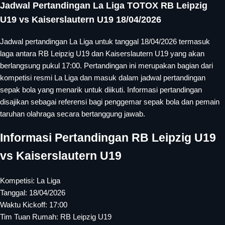
Jadwal Pertandingan La Liga TOTOX RB Leipzig
U19 vs Kaiserslautern U19 18/04/2026
Jadwal pertandingan La Liga untuk tanggal 18/04/2026 termasuk
laga antara RB Leipzig U19 dan Kaiserslautern U19 yang akan
berlangsung pukul 17:00. Pertandingan ini merupakan bagian dari
kompetisi resmi La Liga dan masuk dalam jadwal pertandingan
sepak bola yang menarik untuk diikuti. Informasi pertandingan
disajikan sebagai referensi bagi penggemar sepak bola dan pemain
taruhan olahraga secara bertanggung jawab.
Informasi Pertandingan RB Leipzig U19
vs Kaiserslautern U19
Kompetisi: La Liga
Tanggal: 18/04/2026
Waktu Kickoff: 17:00
Tim Tuan Rumah: RB Leipzig U19