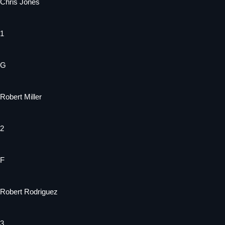
Chris Jones
1
G
Robert Miller
2
F
Robert Rodriguez
3