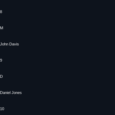
8
M
John Davis
9
D
Daniel Jones
10