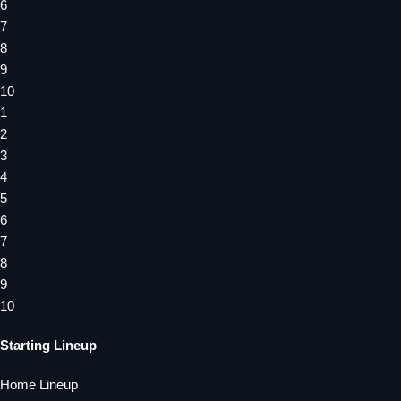
6
7
8
9
10
1
2
3
4
5
6
7
8
9
10
Starting Lineup
Home Lineup