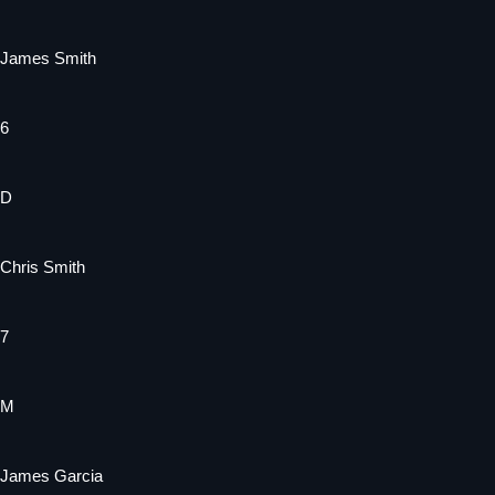
James Smith
6
D
Chris Smith
7
M
James Garcia