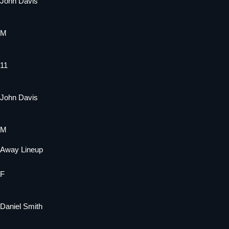
John Davis
M
11
John Davis
M
Away Lineup
F
Daniel Smith