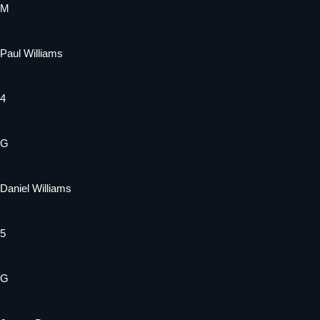
M
Paul Williams
4
G
Daniel Williams
5
G