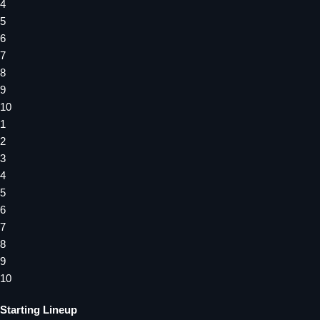
4
5
6
7
8
9
10
1
2
3
4
5
6
7
8
9
10
Starting Lineup