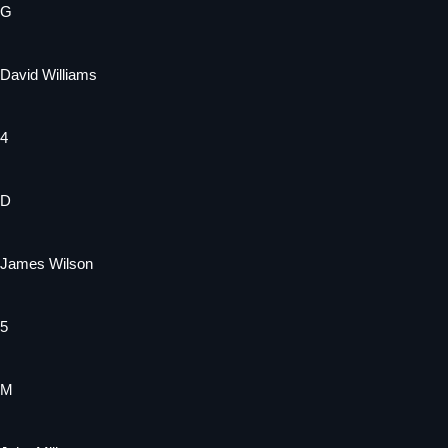
G
David Williams
4
D
James Wilson
5
M