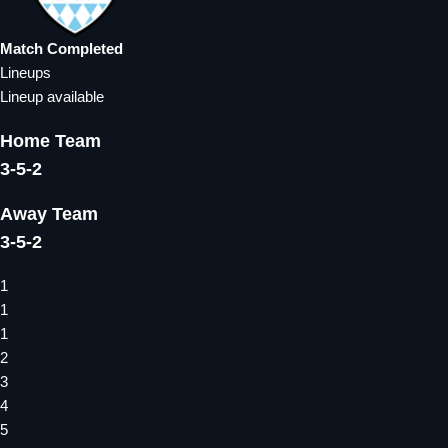
Match Completed
Lineups
Lineup available
Home Team
3-5-2
Away Team
3-5-2
1
1
1
2
3
4
5