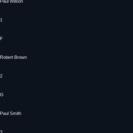
Paul Wilson
1
F
Robert Brown
2
G
Paul Smith
3