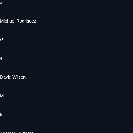
3
Michael Rodriguez
G
4
David Wilson
M
5