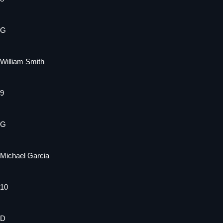
G
William Smith
9
G
Michael Garcia
10
D