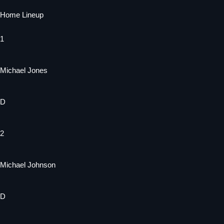
Home Lineup
1
Michael Jones
D
2
Michael Johnson
D