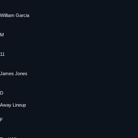
William Garcia
M
11
James Jones
D
Away Lineup
F