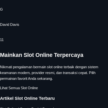
G
David Davis
11
Mainkan Slot Online Terpercaya
Nikmati pengalaman bermain slot online terbaik dengan sistem
keamanan modern, provider resmi, dan transaksi cepat. Pilih
permainan favorit Anda sekarang.
Lihat Semua Slot Online
Artikel Slot Online Terbaru