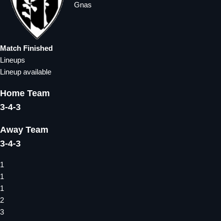
Gnas
Match Finished
Lineups
Lineup available
Home Team
3-4-3
Away Team
3-4-3
1
1
1
2
3