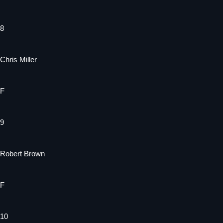
8
Chris Miller
F
9
Robert Brown
F
10