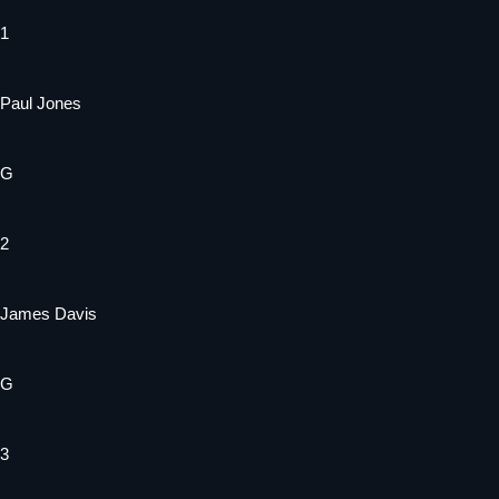
1
Paul Jones
G
2
James Davis
G
3