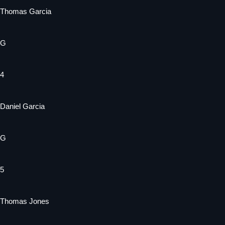
Thomas Garcia
G
4
Daniel Garcia
G
5
Thomas Jones