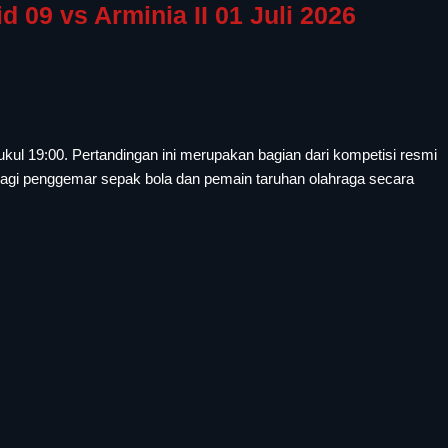
09 vs Arminia II 01 Juli 2026
kul 19:00. Pertandingan ini merupakan bagian dari kompetisi resmi
i bagi penggemar sepak bola dan pemain taruhan olahraga secara