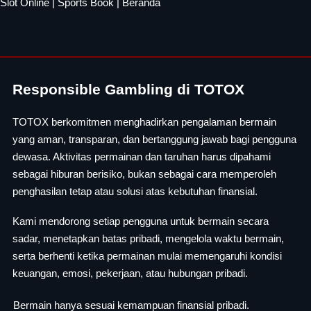
Slot Online
|
Sports Book
|
Beranda
Responsible Gambling di TOTOX
TOTOX berkomitmen menghadirkan pengalaman bermain
yang aman, transparan, dan bertanggung jawab bagi pengguna
dewasa. Aktivitas permainan dan taruhan harus dipahami
sebagai hiburan berisiko, bukan sebagai cara memperoleh
penghasilan tetap atau solusi atas kebutuhan finansial.
Kami mendorong setiap pengguna untuk bermain secara
sadar, menetapkan batas pribadi, mengelola waktu bermain,
serta berhenti ketika permainan mulai memengaruhi kondisi
keuangan, emosi, pekerjaan, atau hubungan pribadi.
Bermain hanya sesuai kemampuan finansial pribadi.