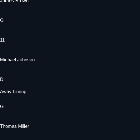
James Brown
G
11
Michael Johnson
D
Away Lineup
G
Thomas Miller