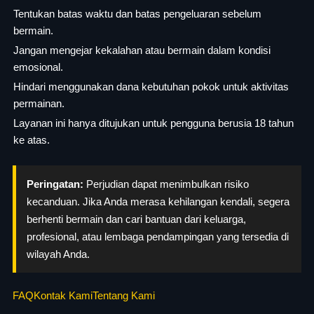
Tentukan batas waktu dan batas pengeluaran sebelum
bermain.
Jangan mengejar kekalahan atau bermain dalam kondisi
emosional.
Hindari menggunakan dana kebutuhan pokok untuk aktivitas
permainan.
Layanan ini hanya ditujukan untuk pengguna berusia 18 tahun
ke atas.
Peringatan:
Perjudian dapat menimbulkan risiko
kecanduan. Jika Anda merasa kehilangan kendali, segera
berhenti bermain dan cari bantuan dari keluarga,
profesional, atau lembaga pendampingan yang tersedia di
wilayah Anda.
FAQ
Kontak Kami
Tentang Kami