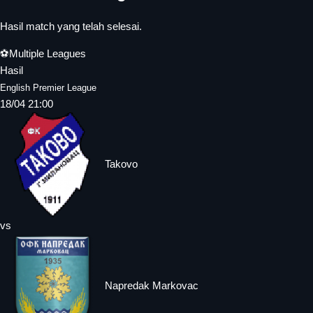
Hasil match yang telah selesai.
⚽
Multiple Leagues
Hasil
English Premier League
18/04 21:00
Takovo
vs
Napredak Markovac