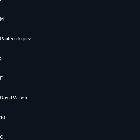
M
Paul Rodriguez
9
F
David Wilson
10
G