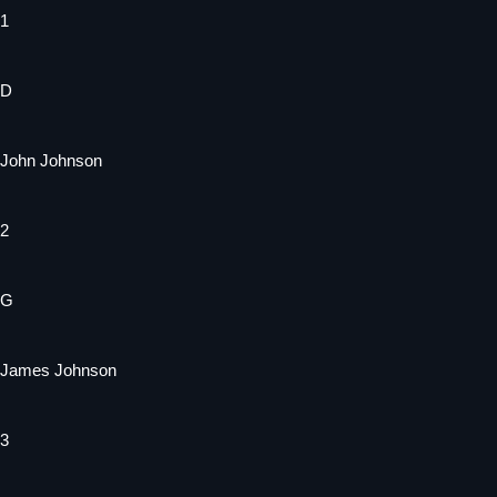
1
D
John Johnson
2
G
James Johnson
3