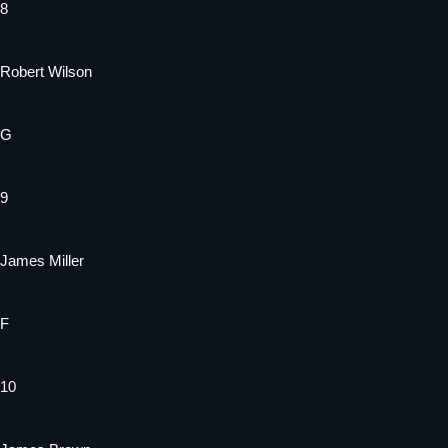
8
Robert Wilson
G
9
James Miller
F
10