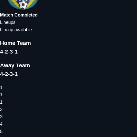
Match Completed
Lineups
Lineup available
Home Team
4-2-3-1
Away Team
4-2-3-1
1
1
1
2
3
4
5