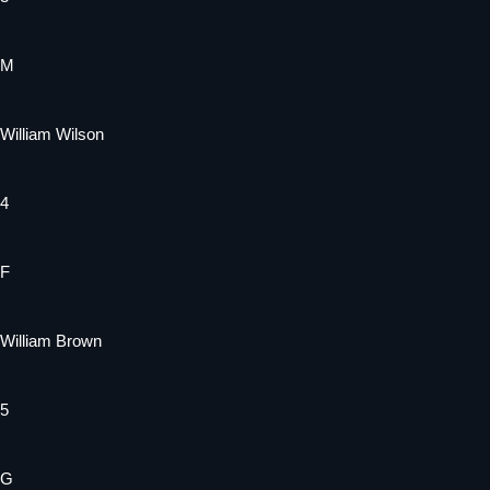
M
William Wilson
4
F
William Brown
5
G