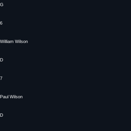
G
6
William Wilson
D
7
Paul Wilson
D