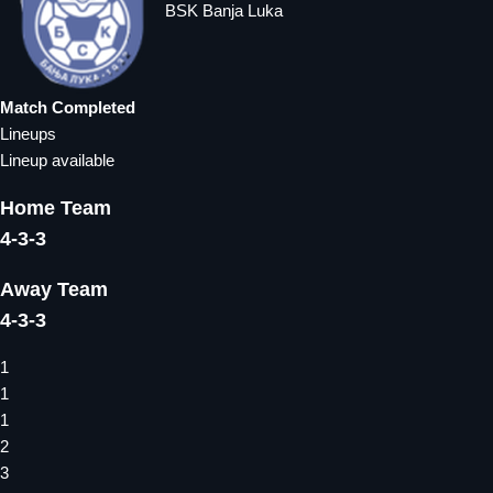
BSK Banja Luka
Match Completed
Lineups
Lineup available
Home Team
4-3-3
Away Team
4-3-3
1
1
1
2
3