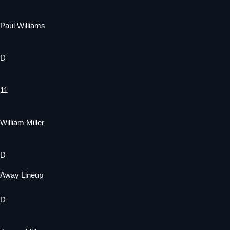
Paul Williams
D
11
William Miller
D
Away Lineup
D