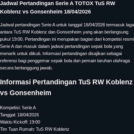
Jadwal Pertandingan Serie A TOTOX TuS RW
Koblenz vs Gonsenheim 18/04/2026
Jadwal pertandingan Serie A untuk tanggal 18/04/2026 termasuk laga
antara TuS RW Koblenz dan Gonsenheim yang akan berlangsung
pukul 19:00. Pertandingan ini merupakan bagian dari kompetisi resmi
Serie A dan masuk dalam jadwal pertandingan sepak bola yang
menarik untuk diikuti. Informasi pertandingan disajikan sebagai
referensi bagi penggemar sepak bola dan pemain taruhan olahraga
secara bertanggung jawab.
Informasi Pertandingan TuS RW Koblenz
vs Gonsenheim
Kompetisi: Serie A
Tanggal: 18/04/2026
Waktu Kickoff: 19:00
Tim Tuan Rumah: TuS RW Koblenz