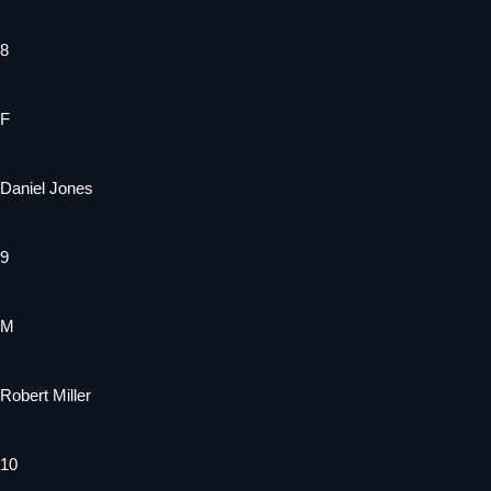
8
F
Daniel Jones
9
M
Robert Miller
10