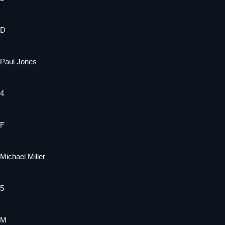
D
Paul Jones
4
F
Michael Miller
5
M