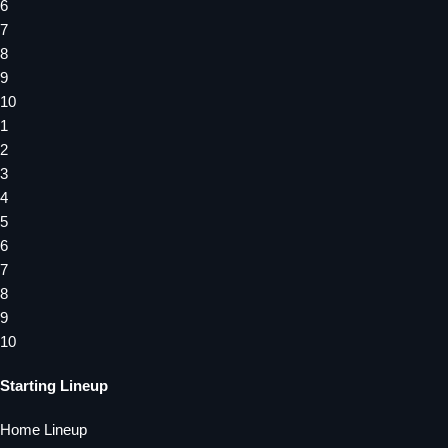
6
7
8
9
10
1
2
3
4
5
6
7
8
9
10
Starting Lineup
Home Lineup