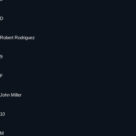
D
Robert Rodriguez
9
F
John Miller
10
M