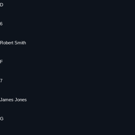
D
6
Robert Smith
F
7
James Jones
G