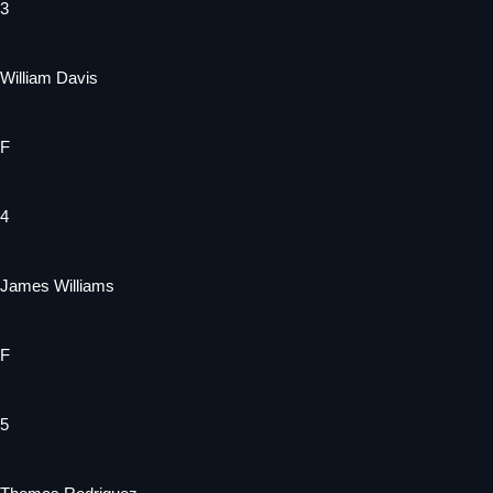
3
William Davis
F
4
James Williams
F
5