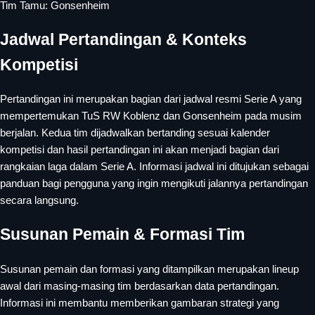
Tim Tamu: Gonsenheim
Jadwal Pertandingan & Konteks
Kompetisi
Pertandingan ini merupakan bagian dari jadwal resmi Serie A yang
mempertemukan TuS RW Koblenz dan Gonsenheim pada musim
berjalan. Kedua tim dijadwalkan bertanding sesuai kalender
kompetisi dan hasil pertandingan ini akan menjadi bagian dari
rangkaian laga dalam Serie A. Informasi jadwal ini ditujukan sebagai
panduan bagi pengguna yang ingin mengikuti jalannya pertandingan
secara langsung.
Susunan Pemain & Formasi Tim
Susunan pemain dan formasi yang ditampilkan merupakan lineup
awal dari masing-masing tim berdasarkan data pertandingan.
Informasi ini membantu memberikan gambaran strategi yang