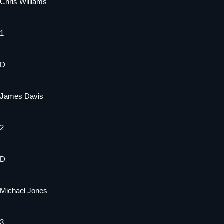
Chris Williams
1
D
James Davis
2
D
Michael Jones
3