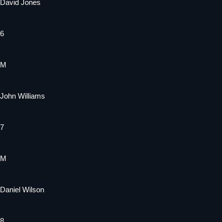
David Jones
6
M
John Williams
7
M
Daniel Wilson
8