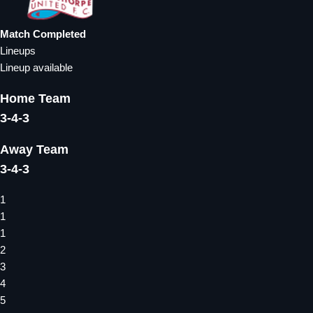
Match Completed
Lineups
Lineup available
Home Team
3-4-3
Away Team
3-4-3
1
1
1
2
3
4
5