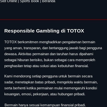
Slot Online
|
Sports Book
|
Beranda
Responsible Gambling di TOTOX
TOTOX berkomitmen menghadirkan pengalaman bermain
yang aman, transparan, dan bertanggung jawab bagi pengguna
dewasa. Aktivitas permainan dan taruhan harus dipahami
sebagai hiburan berisiko, bukan sebagai cara memperoleh
penghasilan tetap atau solusi atas kebutuhan finansial.
Kami mendorong setiap pengguna untuk bermain secara
sadar, menetapkan batas pribadi, mengelola waktu bermain,
serta berhenti ketika permainan mulai memengaruhi kondisi
keuangan, emosi, pekerjaan, atau hubungan pribadi.
Bermain hanya sesuai kemampuan finansial pribadi.