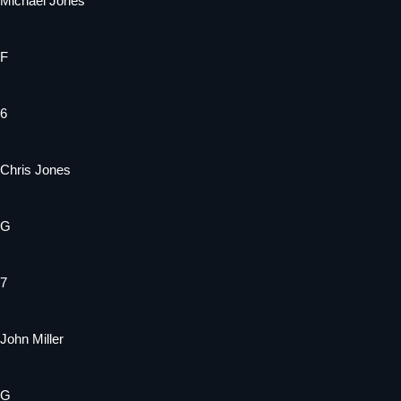
Michael Jones
F
6
Chris Jones
G
7
John Miller
G