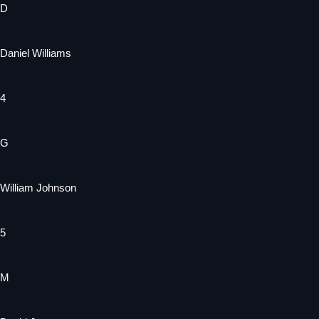
D
Daniel Williams
4
G
William Johnson
5
M