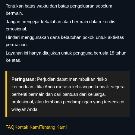
Tentukan batas waktu dan batas pengeluaran sebelum
bermain.
Jangan mengejar kekalahan atau bermain dalam kondisi
emosional.
Hindari menggunakan dana kebutuhan pokok untuk aktivitas
permainan.
Layanan ini hanya ditujukan untuk pengguna berusia 18 tahun
ke atas.
Peringatan:
Perjudian dapat menimbulkan risiko
kecanduan. Jika Anda merasa kehilangan kendali, segera
berhenti bermain dan cari bantuan dari keluarga,
profesional, atau lembaga pendampingan yang tersedia di
wilayah Anda.
FAQ
Kontak Kami
Tentang Kami