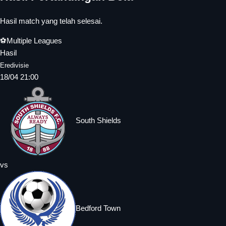
Hasil match yang telah selesai.
⚽
Multiple Leagues
Hasil
Eredivisie
18/04 21:00
South Shields
vs
Bedford Town