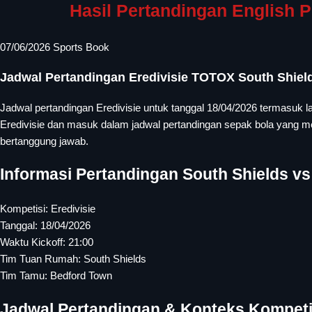
Hasil Pertandingan English 
07/06/2026
Sports Book
Jadwal Pertandingan Eredivisie TOTOX South Shiel
Jadwal pertandingan Eredivisie untuk tanggal 18/04/2026 termasuk l
Eredivisie dan masuk dalam jadwal pertandingan sepak bola yang men
bertanggung jawab.
Informasi Pertandingan South Shields v
Kompetisi: Eredivisie
Tanggal: 18/04/2026
Waktu Kickoff: 21:00
Tim Tuan Rumah: South Shields
Tim Tamu: Bedford Town
Jadwal Pertandingan & Konteks Kompeti