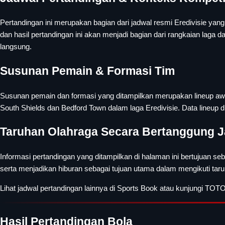
Pertandingan ini merupakan bagian dari jadwal resmi Eredivisie ya
dan hasil pertandingan ini akan menjadi bagian dari rangkaian laga d
langsung.
Susunan Pemain & Formasi Tim
Susunan pemain dan formasi yang ditampilkan merupakan lineup awa
South Shields dan Bedford Town dalam laga Eredivisie. Data lineup di
Taruhan Olahraga Secara Bertanggung 
Informasi pertandingan yang ditampilkan di halaman ini bertujuan 
serta menjadikan hiburan sebagai tujuan utama dalam mengikuti taru
Lihat jadwal pertandingan lainnya di
Sports Book
atau kunjungi
TOT
Hasil Pertandingan Bola