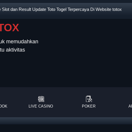
date Toto Togel Terpercaya Di Website totox
TOX
untuk memudahkan
u aktivitas
OOK
LIVE CASINO
POKER
A