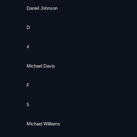
Daniel Johnson
D
4
Michael Davis
F
5
Michael Williams