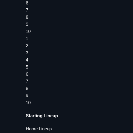
6
7
8
9
10
1
2
3
4
5
6
7
8
9
10
Starting Lineup
Home Lineup