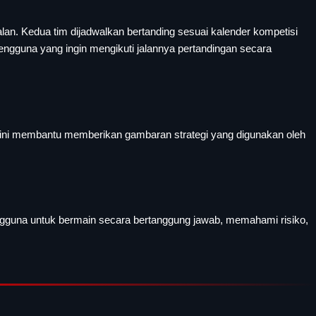
an. Kedua tim dijadwalkan bertanding sesuai kalender kompetisi
 pengguna yang ingin mengikuti jalannya pertandingan secara
i ini membantu memberikan gambaran strategi yang digunakan oleh
engguna untuk bermain secara bertanggung jawab, memahami risiko,