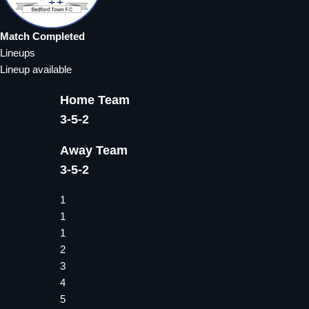
Match Completed
Lineups
Lineup available
Home Team
3-5-2
Away Team
3-5-2
1
1
1
2
3
4
5