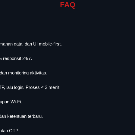
FAQ
anan data, dan UI mobile-first.
S responsif 24/7.
an monitoring aktivitas.
P, lalu login. Proses < 2 menit.
aupun Wi-Fi.
dan ketentuan terbaru.
 atau OTP.