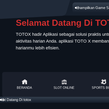
Pemberitahuan : Situs Resmi Menampilkan Game Slot dan Res
Selamat Datang Di
TO
TOTOX hadir Aplikasi sebagai solusi praktis 
aktivitas harian Anda. aplikasi TOTO X membant
harianmu lebih efisien.
BERANDA
SLOT ONLINE
SPORTS B
t Datang Di totox