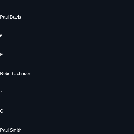
Paul Davis
6
F
Robert Johnson
7
G
Paul Smith