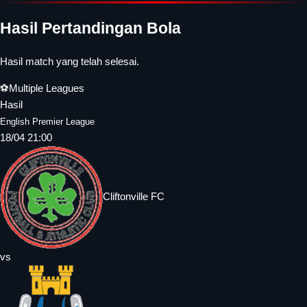
Hasil Pertandingan Bola
Hasil match yang telah selesai.
⚽
Multiple Leagues
Hasil
English Premier League
18/04 21:00
Cliftonville FC
vs