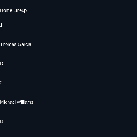
Home Lineup
1
Thomas Garcia
D
2
Michael Williams
D