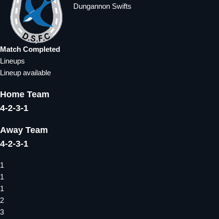
Dungannon Swifts
Match Completed
Lineups
Lineup available
Home Team
4-2-3-1
Away Team
4-2-3-1
1
1
1
2
3