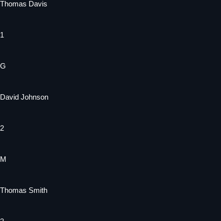
Thomas Davis
1
G
David Johnson
2
M
Thomas Smith