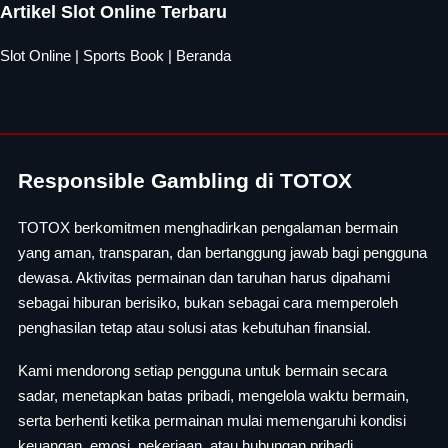
Artikel Slot Online Terbaru
Slot Online
|
Sports Book
|
Beranda
Responsible Gambling di TOTOX
TOTOX berkomitmen menghadirkan pengalaman bermain
yang aman, transparan, dan bertanggung jawab bagi pengguna
dewasa. Aktivitas permainan dan taruhan harus dipahami
sebagai hiburan berisiko, bukan sebagai cara memperoleh
penghasilan tetap atau solusi atas kebutuhan finansial.
Kami mendorong setiap pengguna untuk bermain secara
sadar, menetapkan batas pribadi, mengelola waktu bermain,
serta berhenti ketika permainan mulai memengaruhi kondisi
keuangan, emosi, pekerjaan, atau hubungan pribadi.