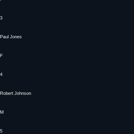
3
Paul Jones
F
4
Robert Johnson
M
5