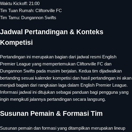
Waktu Kickoff: 21:00
Tim Tuan Rumah: Cliftonville FC
Tim Tamu: Dungannon Swifts
Jadwal Pertandingan & Konteks
Kompetisi
Pertandingan ini merupakan bagian dari jadwal resmi English
Premier League yang mempertemukan Cliftonville FC dan
Dungannon Swifts pada musim berjalan. Kedua tim dijadwalkan
bertanding sesuai kalender kompetisi dan hasil pertandingan ini akan
menjadi bagian dari rangkaian laga dalam English Premier League.
Informasi jadwal ini ditujukan sebagai panduan bagi pengguna yang
ingin mengikuti jalannya pertandingan secara langsung.
Susunan Pemain & Formasi Tim
Susunan pemain dan formasi yang ditampilkan merupakan lineup